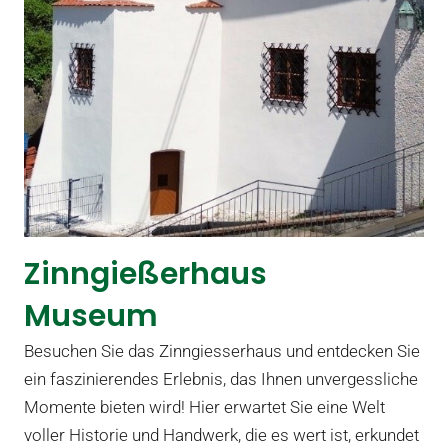
NEWS
TERMINE
BILDER
Zinngießerhaus
GRUPPENBILDER
BILDERGALERIE
Museum
GESCHICHTE
Besuchen Sie das Zinngiesserhaus und entdecken Sie
KOMMANDO
ein faszinierendes Erlebnis, das Ihnen unvergessliche
ZINNGIESSERHAUS
Momente bieten wird! Hier erwartet Sie eine Welt
GESCHICHTE DES HAUSES
voller Historie und Handwerk, die es wert ist, erkundet