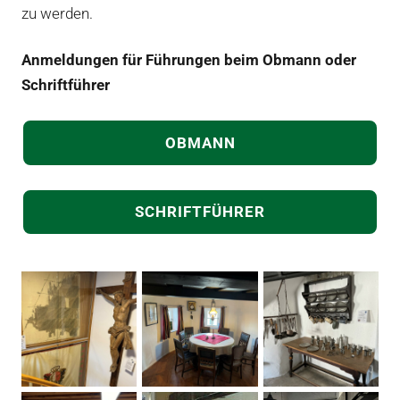
zu werden.
MUSEUM
LINKS
Anmeldungen für Führungen beim
Obmann
oder
STATUTEN DER BÜRGERKORPS VERSION 2014
Schriftführer
YOUTUBE KANAL
OBMANN
STADT MATTIGHOFEN
MATTIGHOFEN ERLEBEN
SCHRIFTFÜHRER
LV DER GARDEN O.Ö.
FORUM VOLKSKULTUR O.Ö.
GRABENSEER SCHÜTZEN PERWAN