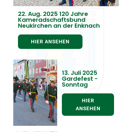
MATTIGHOFEN ERLEBEN
22. Aug. 2025 120 Jahre
LV DER GARDEN O.Ö.
Kameradschaftsbund
FORUM VOLKSKULTUR O.Ö.
Neukirchen an der Enknach
GRABENSEER SCHÜTZEN PERWAN
HIER ANSEHEN
13. Juli 2025
Gardefest -
Sonntag
HIER
ANSEHEN