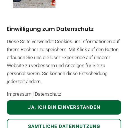
Februar 2024
Einwilligung zum Datenschutz
Kegeln und
Faschingsumzug
Diese Seite verwendet Cookies um Informationen auf
Ihrem Rechner zu speichern. Mit Klick auf den Button
HIER
erlauben Sie uns die User Experience auf unserer
ANSEHEN
Website zu verbessern und Anzeigen für Sie zu
personalisieren. Sie können diese Entscheidung
jederzeit ändern.
Impressum
|
Datenschutz
13. Jänner 2024
Gardeball
JA, ICH BIN EINVERSTANDEN
HIER
SÄMTLICHE DATENNUTZUNG